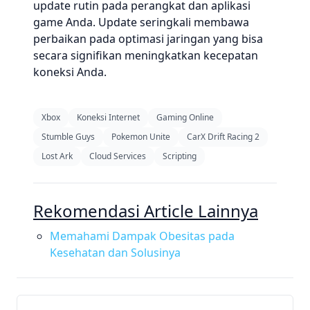
update rutin pada perangkat dan aplikasi
game Anda. Update seringkali membawa
perbaikan pada optimasi jaringan yang bisa
secara signifikan meningkatkan kecepatan
koneksi Anda.
Xbox
Koneksi Internet
Gaming Online
Stumble Guys
Pokemon Unite
CarX Drift Racing 2
Lost Ark
Cloud Services
Scripting
Rekomendasi Article Lainnya
Memahami Dampak Obesitas pada
Kesehatan dan Solusinya