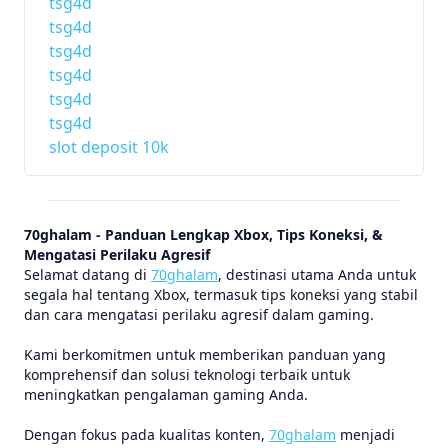
tsg4d
tsg4d
tsg4d
tsg4d
tsg4d
tsg4d
slot deposit 10k
70ghalam - Panduan Lengkap Xbox, Tips Koneksi, &
Mengatasi Perilaku Agresif
Selamat datang di
70ghalam
, destinasi utama Anda untuk
segala hal tentang Xbox, termasuk tips koneksi yang stabil
dan cara mengatasi perilaku agresif dalam gaming.
Kami berkomitmen untuk memberikan panduan yang
komprehensif dan solusi teknologi terbaik untuk
meningkatkan pengalaman gaming Anda.
Dengan fokus pada kualitas konten,
70ghalam
menjadi