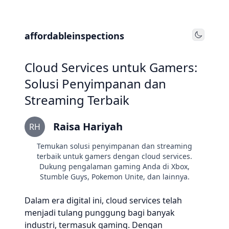
affordableinspections
Toggle
Cloud Services untuk Gamers:
Solusi Penyimpanan dan
Streaming Terbaik
Raisa Hariyah
RH
Temukan solusi penyimpanan dan streaming
terbaik untuk gamers dengan cloud services.
Dukung pengalaman gaming Anda di Xbox,
Stumble Guys, Pokemon Unite, dan lainnya.
Dalam era digital ini, cloud services telah
menjadi tulang punggung bagi banyak
industri, termasuk gaming. Dengan