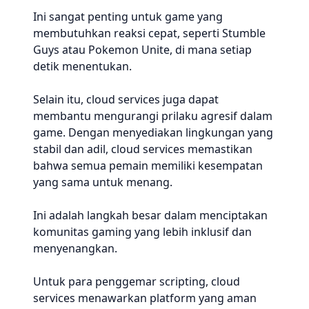
Ini sangat penting untuk game yang
membutuhkan reaksi cepat, seperti Stumble
Guys atau Pokemon Unite, di mana setiap
detik menentukan.
Selain itu, cloud services juga dapat
membantu mengurangi prilaku agresif dalam
game. Dengan menyediakan lingkungan yang
stabil dan adil, cloud services memastikan
bahwa semua pemain memiliki kesempatan
yang sama untuk menang.
Ini adalah langkah besar dalam menciptakan
komunitas gaming yang lebih inklusif dan
menyenangkan.
Untuk para penggemar scripting, cloud
services menawarkan platform yang aman