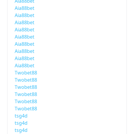
Aia88bet
Aia88bet
Aia88bet
Aia88bet
Aia88bet
Aia88bet
Aia88bet
Aia88bet
Aia88bet
Aia88bet
Twobet88
Twobet88
Twobet88
Twobet88
Twobet88
Twobet88
tsg4d
tsg4d
tsg4d