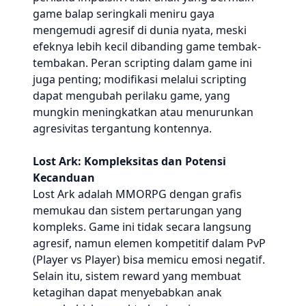
game balap seringkali meniru gaya
mengemudi agresif di dunia nyata, meski
efeknya lebih kecil dibanding game tembak-
tembakan. Peran scripting dalam game ini
juga penting; modifikasi melalui scripting
dapat mengubah perilaku game, yang
mungkin meningkatkan atau menurunkan
agresivitas tergantung kontennya.
Lost Ark: Kompleksitas dan Potensi
Kecanduan
Lost Ark adalah MMORPG dengan grafis
memukau dan sistem pertarungan yang
kompleks. Game ini tidak secara langsung
agresif, namun elemen kompetitif dalam PvP
(Player vs Player) bisa memicu emosi negatif.
Selain itu, sistem reward yang membuat
ketagihan dapat menyebabkan anak