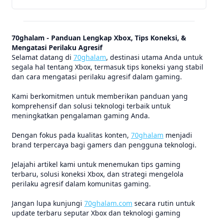
70ghalam - Panduan Lengkap Xbox, Tips Koneksi, &
Mengatasi Perilaku Agresif
Selamat datang di
70ghalam
, destinasi utama Anda untuk
segala hal tentang Xbox, termasuk tips koneksi yang stabil
dan cara mengatasi perilaku agresif dalam gaming.
Kami berkomitmen untuk memberikan panduan yang
komprehensif dan solusi teknologi terbaik untuk
meningkatkan pengalaman gaming Anda.
Dengan fokus pada kualitas konten,
70ghalam
menjadi
brand terpercaya bagi gamers dan pengguna teknologi.
Jelajahi artikel kami untuk menemukan tips gaming
terbaru, solusi koneksi Xbox, dan strategi mengelola
perilaku agresif dalam komunitas gaming.
Jangan lupa kunjungi
70ghalam.com
secara rutin untuk
update terbaru seputar Xbox dan teknologi gaming