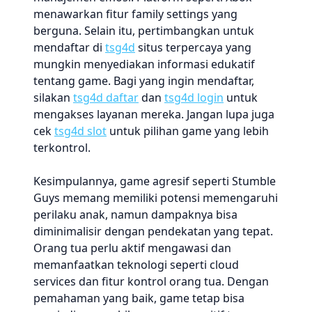
menawarkan fitur family settings yang
berguna. Selain itu, pertimbangkan untuk
mendaftar di
tsg4d
situs terpercaya yang
mungkin menyediakan informasi edukatif
tentang game. Bagi yang ingin mendaftar,
silakan
tsg4d daftar
dan
tsg4d login
untuk
mengakses layanan mereka. Jangan lupa juga
cek
tsg4d slot
untuk pilihan game yang lebih
terkontrol.
Kesimpulannya, game agresif seperti Stumble
Guys memang memiliki potensi memengaruhi
perilaku anak, namun dampaknya bisa
diminimalisir dengan pendekatan yang tepat.
Orang tua perlu aktif mengawasi dan
memanfaatkan teknologi seperti cloud
services dan fitur kontrol orang tua. Dengan
pemahaman yang baik, game tetap bisa