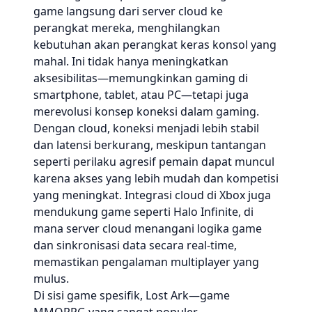
game langsung dari server cloud ke
perangkat mereka, menghilangkan
kebutuhan akan perangkat keras konsol yang
mahal. Ini tidak hanya meningkatkan
aksesibilitas—memungkinkan gaming di
smartphone, tablet, atau PC—tetapi juga
merevolusi konsep koneksi dalam gaming.
Dengan cloud, koneksi menjadi lebih stabil
dan latensi berkurang, meskipun tantangan
seperti perilaku agresif pemain dapat muncul
karena akses yang lebih mudah dan kompetisi
yang meningkat. Integrasi cloud di Xbox juga
mendukung game seperti Halo Infinite, di
mana server cloud menangani logika game
dan sinkronisasi data secara real-time,
memastikan pengalaman multiplayer yang
mulus.
Di sisi game spesifik, Lost Ark—game