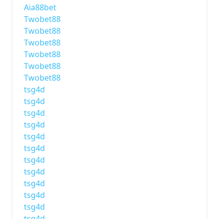
Aia88bet
Twobet88
Twobet88
Twobet88
Twobet88
Twobet88
Twobet88
tsg4d
tsg4d
tsg4d
tsg4d
tsg4d
tsg4d
tsg4d
tsg4d
tsg4d
tsg4d
tsg4d
tsg4d