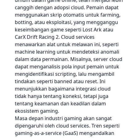
umum dalam game online, telah menjadi lebih
canggih dengan adopsi cloud. Pemain dapat
menggunakan skrip otomatis untuk farming,
botting, atau eksploitasi, yang mengganggu
keseimbangan game seperti Lost Ark atau
CarX Drift Racing 2. Cloud services
menawarkan alat untuk melawan ini, seperti
machine learning untuk mendeteksi anomali
dalam data permainan. Misalnya, server cloud
dapat menganalisis pola input pemain untuk
mengidentifikasi scripting, lalu mengambil
tindakan seperti banned atau reset. Ini
menunjukkan bagaimana integrasi cloud
tidak hanya tentang koneksi, tetapi juga
tentang keamanan dan keadilan dalam
ekosistem gaming.
Masa depan industri gaming akan sangat
dipengaruhi oleh cloud services. Tren seperti
gaming-as-a-service (GaaS) mengandalkan