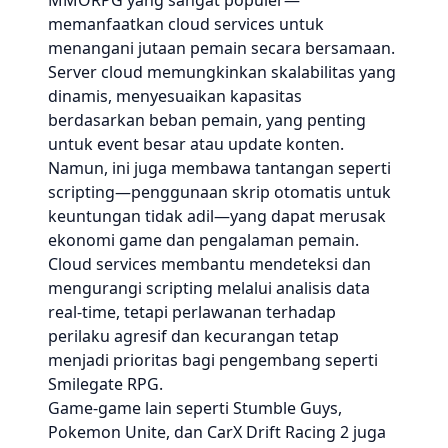
MMORPG yang sangat populer—
memanfaatkan cloud services untuk
menangani jutaan pemain secara bersamaan.
Server cloud memungkinkan skalabilitas yang
dinamis, menyesuaikan kapasitas
berdasarkan beban pemain, yang penting
untuk event besar atau update konten.
Namun, ini juga membawa tantangan seperti
scripting—penggunaan skrip otomatis untuk
keuntungan tidak adil—yang dapat merusak
ekonomi game dan pengalaman pemain.
Cloud services membantu mendeteksi dan
mengurangi scripting melalui analisis data
real-time, tetapi perlawanan terhadap
perilaku agresif dan kecurangan tetap
menjadi prioritas bagi pengembang seperti
Smilegate RPG.
Game-game lain seperti Stumble Guys,
Pokemon Unite, dan CarX Drift Racing 2 juga