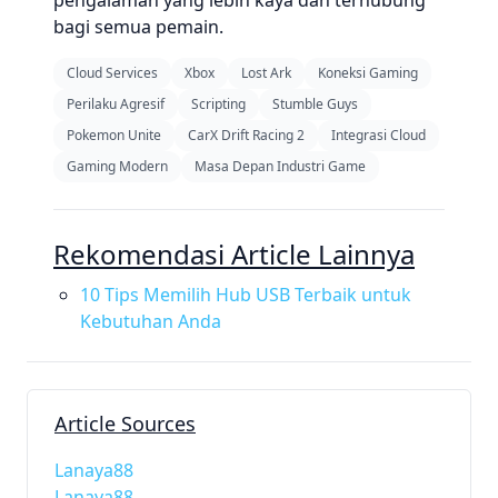
pengalaman yang lebih kaya dan terhubung
bagi semua pemain.
Cloud Services
Xbox
Lost Ark
Koneksi Gaming
Perilaku Agresif
Scripting
Stumble Guys
Pokemon Unite
CarX Drift Racing 2
Integrasi Cloud
Gaming Modern
Masa Depan Industri Game
Rekomendasi Article Lainnya
10 Tips Memilih Hub USB Terbaik untuk
Kebutuhan Anda
Article Sources
Lanaya88
Lanaya88