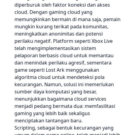
diperburuk oleh faktor koneksi dan akses
cloud. Dengan gaming cloud yang
memungkinkan bermain di mana saja, pemain
mungkin kurang terikat pada komunitas,
meningkatkan anonimitas dan potensi
perilaku negatif. Platform seperti Xbox Live
telah mengimplementasikan sistem
pelaporan berbasis cloud untuk memantau
dan menindak perilaku agresif, sementara
game seperti Lost Ark menggunakan
algoritma cloud untuk mendeteksi pola
kecurangan. Namun, solusi ini memerlukan
sumber daya komputasi yang besar,
menunjukkan bagaimana cloud services
menjadi pedang bermata dua: memfasilitasi
gaming yang lebih baik sekaligus
menciptakan tantangan baru.
Scripting, sebagai bentuk kecurangan yang