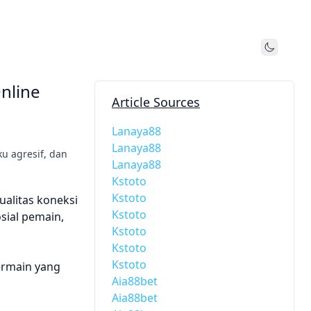
Toggle
nline
Article Sources
Lanaya88
Lanaya88
u agresif, dan
Lanaya88
Kstoto
Kstoto
ualitas koneksi
Kstoto
sial pemain,
Kstoto
Kstoto
Kstoto
ermain yang
Aia88bet
Aia88bet