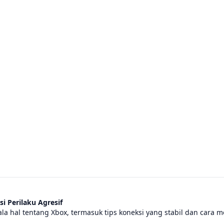
i Perilaku Agresif
la hal tentang Xbox, termasuk tips koneksi yang stabil dan cara 