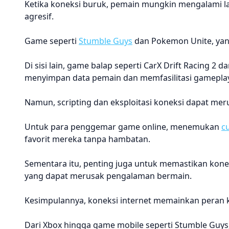
Ketika koneksi buruk, pemain mungkin mengalami lag
agresif.
Game seperti
Stumble Guys
dan Pokemon Unite, yang
Di sisi lain, game balap seperti CarX Drift Racing 
menyimpan data pemain dan memfasilitasi gameplay
Namun, scripting dan eksploitasi koneksi dapat mer
Untuk para penggemar game online, menemukan
cu
favorit mereka tanpa hambatan.
Sementara itu, penting juga untuk memastikan kone
yang dapat merusak pengalaman bermain.
Kesimpulannya, koneksi internet memainkan peran 
Dari Xbox hingga game mobile seperti Stumble Guys