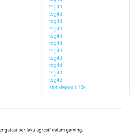
tsg4d
tsg4d
tsg4d
tsg4d
tsg4d
tsg4d
tsg4d
tsg4d
tsg4d
tsg4d
tsg4d
slot deposit 10k
mengatasi perilaku agresif dalam gaming.