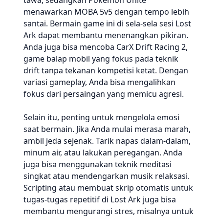
tawa, sedangkan Pokemon Unite
menawarkan MOBA 5v5 dengan tempo lebih
santai. Bermain game ini di sela-sela sesi Lost
Ark dapat membantu menenangkan pikiran.
Anda juga bisa mencoba CarX Drift Racing 2,
game balap mobil yang fokus pada teknik
drift tanpa tekanan kompetisi ketat. Dengan
variasi gameplay, Anda bisa mengalihkan
fokus dari persaingan yang memicu agresi.
Selain itu, penting untuk mengelola emosi
saat bermain. Jika Anda mulai merasa marah,
ambil jeda sejenak. Tarik napas dalam-dalam,
minum air, atau lakukan peregangan. Anda
juga bisa menggunakan teknik meditasi
singkat atau mendengarkan musik relaksasi.
Scripting atau membuat skrip otomatis untuk
tugas-tugas repetitif di Lost Ark juga bisa
membantu mengurangi stres, misalnya untuk