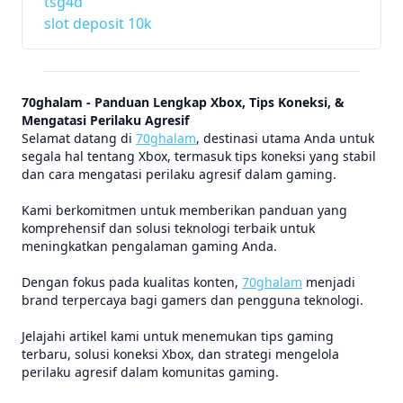
tsg4d
slot deposit 10k
70ghalam - Panduan Lengkap Xbox, Tips Koneksi, &
Mengatasi Perilaku Agresif
Selamat datang di
70ghalam
, destinasi utama Anda untuk
segala hal tentang Xbox, termasuk tips koneksi yang stabil
dan cara mengatasi perilaku agresif dalam gaming.
Kami berkomitmen untuk memberikan panduan yang
komprehensif dan solusi teknologi terbaik untuk
meningkatkan pengalaman gaming Anda.
Dengan fokus pada kualitas konten,
70ghalam
menjadi
brand terpercaya bagi gamers dan pengguna teknologi.
Jelajahi artikel kami untuk menemukan tips gaming
terbaru, solusi koneksi Xbox, dan strategi mengelola
perilaku agresif dalam komunitas gaming.