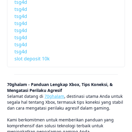
tsg4d
tsg4d
tsg4d
tsg4d
tsg4d
tsg4d
tsg4d
tsg4d
slot deposit 10k
70ghalam - Panduan Lengkap Xbox, Tips Koneksi, &
Mengatasi Perilaku Agresif
Selamat datang di
70ghalam
, destinasi utama Anda untuk
segala hal tentang Xbox, termasuk tips koneksi yang stabil
dan cara mengatasi perilaku agresif dalam gaming.
Kami berkomitmen untuk memberikan panduan yang
komprehensif dan solusi teknologi terbaik untuk
meningkatkan pengalaman gaming Anda.