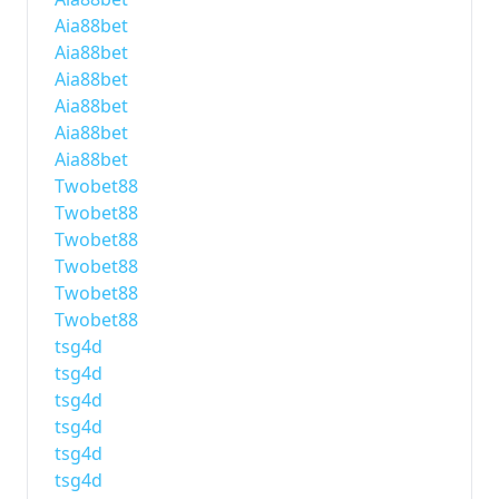
Aia88bet
Aia88bet
Aia88bet
Aia88bet
Aia88bet
Aia88bet
Twobet88
Twobet88
Twobet88
Twobet88
Twobet88
Twobet88
tsg4d
tsg4d
tsg4d
tsg4d
tsg4d
tsg4d