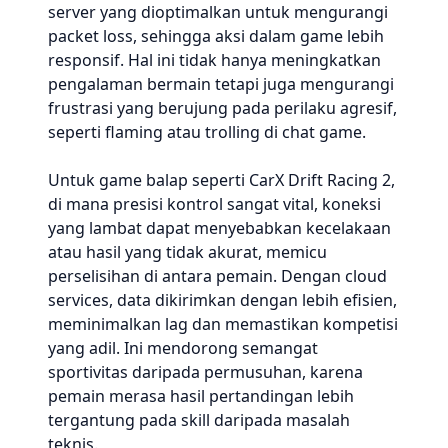
server yang dioptimalkan untuk mengurangi
packet loss, sehingga aksi dalam game lebih
responsif. Hal ini tidak hanya meningkatkan
pengalaman bermain tetapi juga mengurangi
frustrasi yang berujung pada perilaku agresif,
seperti flaming atau trolling di chat game.
Untuk game balap seperti CarX Drift Racing 2,
di mana presisi kontrol sangat vital, koneksi
yang lambat dapat menyebabkan kecelakaan
atau hasil yang tidak akurat, memicu
perselisihan di antara pemain. Dengan cloud
services, data dikirimkan dengan lebih efisien,
meminimalkan lag dan memastikan kompetisi
yang adil. Ini mendorong semangat
sportivitas daripada permusuhan, karena
pemain merasa hasil pertandingan lebih
tergantung pada skill daripada masalah
teknis.