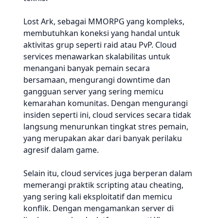
Lost Ark, sebagai MMORPG yang kompleks,
membutuhkan koneksi yang handal untuk
aktivitas grup seperti raid atau PvP. Cloud
services menawarkan skalabilitas untuk
menangani banyak pemain secara
bersamaan, mengurangi downtime dan
gangguan server yang sering memicu
kemarahan komunitas. Dengan mengurangi
insiden seperti ini, cloud services secara tidak
langsung menurunkan tingkat stres pemain,
yang merupakan akar dari banyak perilaku
agresif dalam game.
Selain itu, cloud services juga berperan dalam
memerangi praktik scripting atau cheating,
yang sering kali eksploitatif dan memicu
konflik. Dengan mengamankan server di