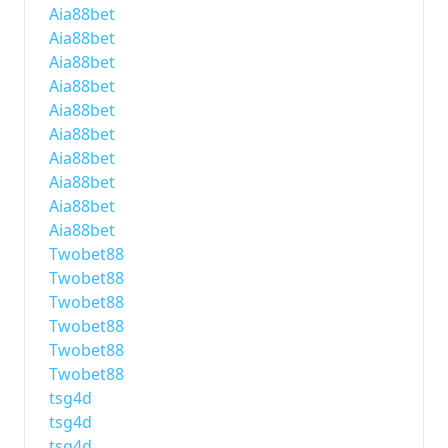
Aia88bet
Aia88bet
Aia88bet
Aia88bet
Aia88bet
Aia88bet
Aia88bet
Aia88bet
Aia88bet
Aia88bet
Twobet88
Twobet88
Twobet88
Twobet88
Twobet88
Twobet88
tsg4d
tsg4d
tsg4d