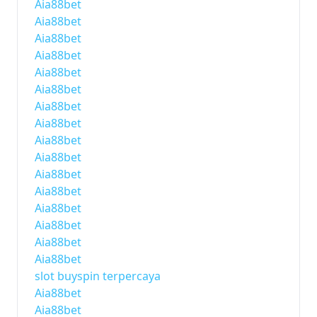
Aia88bet
Aia88bet
Aia88bet
Aia88bet
Aia88bet
Aia88bet
Aia88bet
Aia88bet
Aia88bet
Aia88bet
Aia88bet
Aia88bet
Aia88bet
Aia88bet
Aia88bet
Aia88bet
slot buyspin terpercaya
Aia88bet
Aia88bet