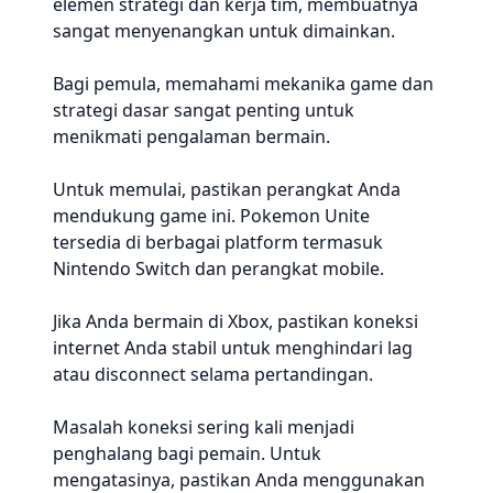
elemen strategi dan kerja tim, membuatnya
sangat menyenangkan untuk dimainkan.
Bagi pemula, memahami mekanika game dan
strategi dasar sangat penting untuk
menikmati pengalaman bermain.
Untuk memulai, pastikan perangkat Anda
mendukung game ini. Pokemon Unite
tersedia di berbagai platform termasuk
Nintendo Switch dan perangkat mobile.
Jika Anda bermain di Xbox, pastikan koneksi
internet Anda stabil untuk menghindari lag
atau disconnect selama pertandingan.
Masalah koneksi sering kali menjadi
penghalang bagi pemain. Untuk
mengatasinya, pastikan Anda menggunakan