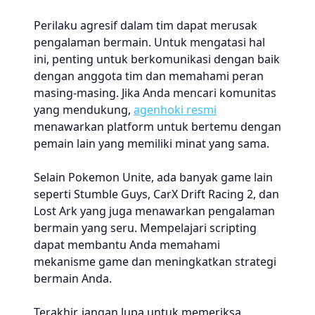
Perilaku agresif dalam tim dapat merusak
pengalaman bermain. Untuk mengatasi hal
ini, penting untuk berkomunikasi dengan baik
dengan anggota tim dan memahami peran
masing-masing. Jika Anda mencari komunitas
yang mendukung,
agenhoki resmi
menawarkan platform untuk bertemu dengan
pemain lain yang memiliki minat yang sama.
Selain Pokemon Unite, ada banyak game lain
seperti Stumble Guys, CarX Drift Racing 2, dan
Lost Ark yang juga menawarkan pengalaman
bermain yang seru. Mempelajari scripting
dapat membantu Anda memahami
mekanisme game dan meningkatkan strategi
bermain Anda.
Terakhir, jangan lupa untuk memeriksa