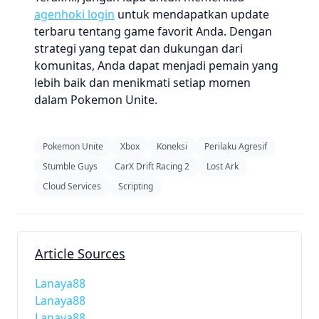
agenhoki login
untuk mendapatkan update
terbaru tentang game favorit Anda. Dengan
strategi yang tepat dan dukungan dari
komunitas, Anda dapat menjadi pemain yang
lebih baik dan menikmati setiap momen
dalam Pokemon Unite.
Pokemon Unite
Xbox
Koneksi
Perilaku Agresif
Stumble Guys
CarX Drift Racing 2
Lost Ark
Cloud Services
Scripting
Article Sources
Lanaya88
Lanaya88
Lanaya88