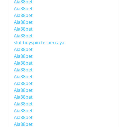
Aia88bet
Aia88bet
Aia88bet
Aia88bet
Aia88bet
Aia88bet
slot buyspin terpercaya
Aia88bet
Aia88bet
Aia88bet
Aia88bet
Aia88bet
Aia88bet
Aia88bet
Aia88bet
Aia88bet
Aia88bet
Aia88bet
Aia88bet