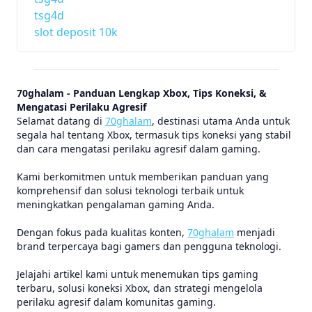
tsg4d
slot deposit 10k
70ghalam - Panduan Lengkap Xbox, Tips Koneksi, &
Mengatasi Perilaku Agresif
Selamat datang di
70ghalam
, destinasi utama Anda untuk
segala hal tentang Xbox, termasuk tips koneksi yang stabil
dan cara mengatasi perilaku agresif dalam gaming.
Kami berkomitmen untuk memberikan panduan yang
komprehensif dan solusi teknologi terbaik untuk
meningkatkan pengalaman gaming Anda.
Dengan fokus pada kualitas konten,
70ghalam
menjadi
brand terpercaya bagi gamers dan pengguna teknologi.
Jelajahi artikel kami untuk menemukan tips gaming
terbaru, solusi koneksi Xbox, dan strategi mengelola
perilaku agresif dalam komunitas gaming.