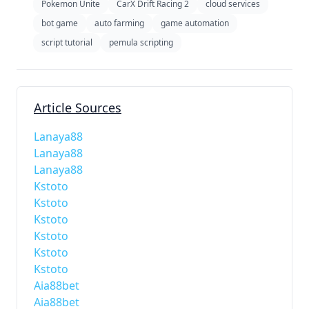
Pokemon Unite
CarX Drift Racing 2
cloud services
bot game
auto farming
game automation
script tutorial
pemula scripting
Article Sources
Lanaya88
Lanaya88
Lanaya88
Kstoto
Kstoto
Kstoto
Kstoto
Kstoto
Kstoto
Aia88bet
Aia88bet