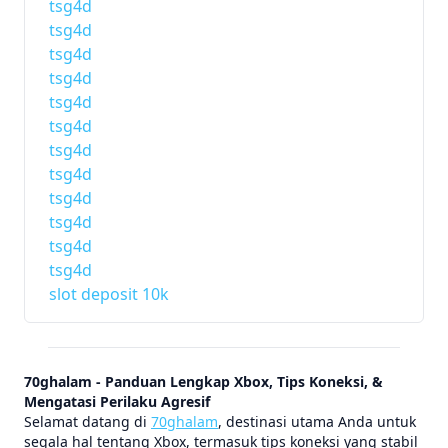
tsg4d
tsg4d
tsg4d
tsg4d
tsg4d
tsg4d
tsg4d
tsg4d
tsg4d
tsg4d
tsg4d
tsg4d
slot deposit 10k
70ghalam - Panduan Lengkap Xbox, Tips Koneksi, &
Mengatasi Perilaku Agresif
Selamat datang di
70ghalam
, destinasi utama Anda untuk
segala hal tentang Xbox, termasuk tips koneksi yang stabil