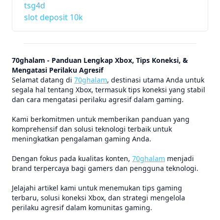
tsg4d
slot deposit 10k
70ghalam - Panduan Lengkap Xbox, Tips Koneksi, &
Mengatasi Perilaku Agresif
Selamat datang di
70ghalam
, destinasi utama Anda untuk
segala hal tentang Xbox, termasuk tips koneksi yang stabil
dan cara mengatasi perilaku agresif dalam gaming.
Kami berkomitmen untuk memberikan panduan yang
komprehensif dan solusi teknologi terbaik untuk
meningkatkan pengalaman gaming Anda.
Dengan fokus pada kualitas konten,
70ghalam
menjadi
brand terpercaya bagi gamers dan pengguna teknologi.
Jelajahi artikel kami untuk menemukan tips gaming
terbaru, solusi koneksi Xbox, dan strategi mengelola
perilaku agresif dalam komunitas gaming.