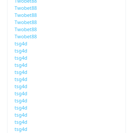
Twobet88
Twobet88
Twobet88
Twobet88
Twobet88
Twobet88
tsg4d
tsg4d
tsg4d
tsg4d
tsg4d
tsg4d
tsg4d
tsg4d
tsg4d
tsg4d
tsg4d
tsg4d
tsg4d