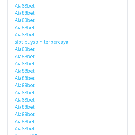
Aia88bet
Aia88bet
Aia88bet
Aia88bet
Aia88bet
slot buyspin terpercaya
Aia88bet
Aia88bet
Aia88bet
Aia88bet
Aia88bet
Aia88bet
Aia88bet
Aia88bet
Aia88bet
Aia88bet
Aia88bet
Aia88bet