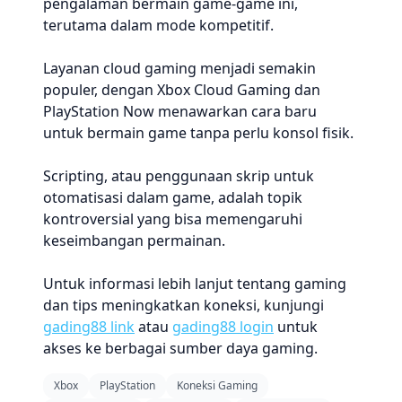
pengalaman bermain game-game ini,
terutama dalam mode kompetitif.
Layanan cloud gaming menjadi semakin
populer, dengan Xbox Cloud Gaming dan
PlayStation Now menawarkan cara baru
untuk bermain game tanpa perlu konsol fisik.
Scripting, atau penggunaan skrip untuk
otomatisasi dalam game, adalah topik
kontroversial yang bisa memengaruhi
keseimbangan permainan.
Untuk informasi lebih lanjut tentang gaming
dan tips meningkatkan koneksi, kunjungi
gading88 link
atau
gading88 login
untuk
akses ke berbagai sumber daya gaming.
Xbox
PlayStation
Koneksi Gaming