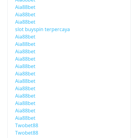
Aia88bet
Aia88bet
Aia88bet
slot buyspin terpercaya
Aia88bet
Aia88bet
Aia88bet
Aia88bet
Aia88bet
Aia88bet
Aia88bet
Aia88bet
Aia88bet
Aia88bet
Aia88bet
Aia88bet
Twobet88
Twobet88